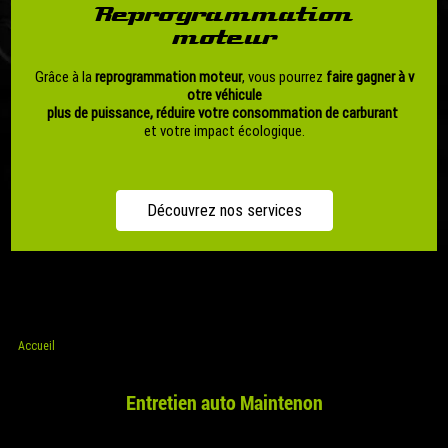
Reprogrammation
moteur
Grâce à la
reprogrammation moteur
, vous pourrez
faire gagner à v
otre véhicule
plus de puissance,
réduire votre consommation de carburant
et votre impact écologique.
Découvrez nos services
Accueil
Entretien auto Maintenon