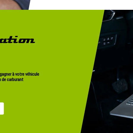
ation
 gagner à votre véhicule
 de carburant