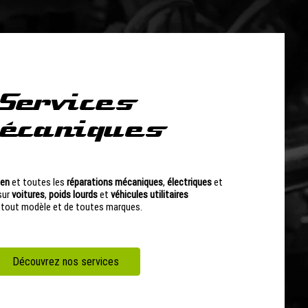
Services
écaniques
ien
et toutes les
réparations
mécaniques
,
électriques
et
sur
voitures
,
poids
lourds
et
véhicules
utilitaires
 tout modèle et de toutes marques.
Découvrez nos services